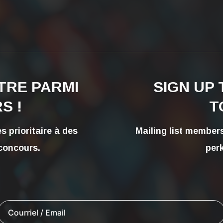
ÊTRE PARMI
SIGN UP 
S !
T
s prioritaire à des
Mailing list member
concours.
per
Courriel / Email