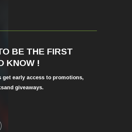
TO BE THE FIRST
O KNOW !
s get early access to promotions,
ks
and giveaways.